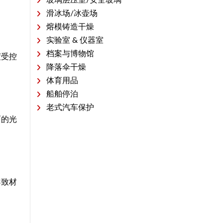
玻璃层压室/安全玻璃
滑冰场/冰壶场
熔模铸造干燥
实验室 & 仪器室
档案与博物馆
度受控
降落伞干燥
体育用品
船舶停泊
老式汽车保护
面的光
导致材