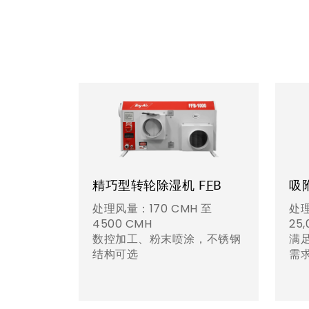
精巧型转轮除湿机 F
F
B
吸
处理风量：170 CMH 至
处理
4500 CMH
25
数控加工、粉末喷涂，不锈钢
满
结构可选
需