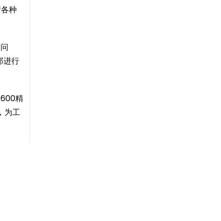
产各种
的问
部进行
600精
，为工