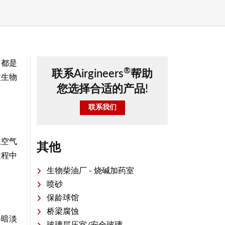
，都是
®
联系Airgineers
帮助
微生物
您选择合适的产品!
联系我们
从空气
其他
过程中
生物柴油厂 - 烧碱加药室
喷砂
保龄球馆
桥梁腐蚀
得暗淡