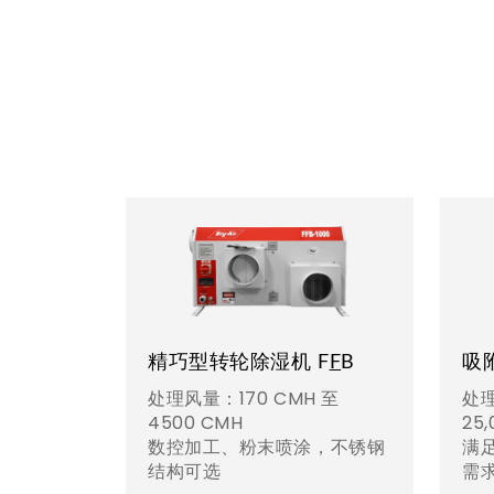
精巧型转轮除湿机 F
F
B
吸
处理风量：170 CMH 至
处理
4500 CMH
25
数控加工、粉末喷涂，不锈钢
满
结构可选
需